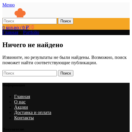
Меню
Поиск
0
кол-во
/
0
₽
Главная
»
Portfolio
+79103968470
Ничего не найдено
Извините, но результаты не были найдены. Возможно, поиск
поможет найти соответствующие публикации.
Поиск
Информация
Главная
О нас
Акции
Доставка и оплата
Контакты
Покупателю