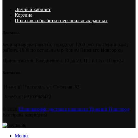
Личный кабинет
Корзина
Политика обработки персональных данных
Доставка
Бесплатная доставка по городу от 1200 руб. по Ленинскому
району, 1800 по остальным районам Нижнего Новгорода
Прием
за
казов:
Ежедневно с 10 до 23, ПТ и СБ с 10 до 24
Контакты
Нижний Новгород, ул. Снежная ,82а
Телефон: 89103968470
© 2026
Шашлыкофф: доставка шашлыка Нижний Новгород
.
Все права защищены
Меню